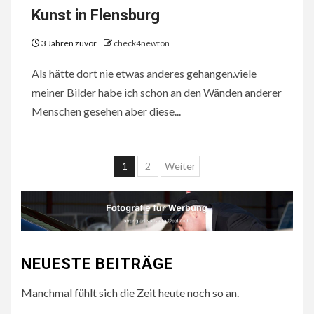
Kunst in Flensburg
3 Jahren zuvor
check4newton
Als hätte dort nie etwas anderes gehangen.viele
meiner Bilder habe ich schon an den Wänden anderer
Menschen gesehen aber diese...
Seitennummerierun
1
2
Weiter
der
Beiträge
NEUESTE BEITRÄGE
Manchmal fühlt sich die Zeit heute noch so an.