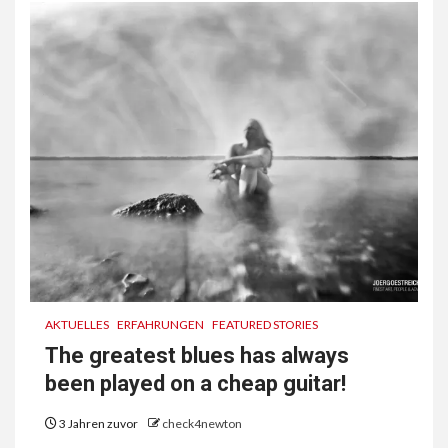
AKTUELLES
ERFAHRUNGEN
FEATURED STORIES
The greatest blues has always
been played on a cheap guitar!
3 Jahren zuvor
check4newton