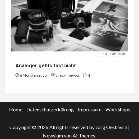
Analoger gehts fast nicht
6 Monaten zuvor
check4newton
4
Home
Datenschutzerklärung
Impressum
Workshops
Copyright © 2026 All rights reserved by Jörg Oestreich
|
Newsium
von AF themes.