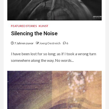
FEATURED STORIES
KUNST
Silencing the Noise
7 Jahren zuvor
Joerg Oestreich
6
I have been lost for so long; as if I took a wrong turn
somewhere along the way. No words...