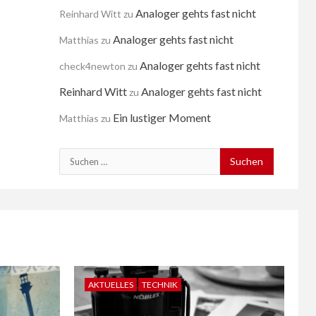
Analoger gehts fast nicht
Reinhard Witt
zu
Analoger gehts fast nicht
Matthias
zu
Analoger gehts fast nicht
check4newton
zu
Reinhard Witt
Analoger gehts fast nicht
zu
Ein lustiger Moment
Matthias
zu
Suchen
nach:
AKTUELLES
TECHNIK