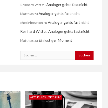
Analoger gehts fast nicht
Reinhard Witt
zu
Analoger gehts fast nicht
Matthias
zu
Analoger gehts fast nicht
check4newton
zu
Reinhard Witt
Analoger gehts fast nicht
zu
Ein lustiger Moment
Matthias
zu
Suchen
nach:
AKTUELLES
TECHNIK