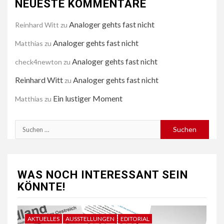
NEUESTE KOMMENTARE
Analoger gehts fast nicht
Reinhard Witt
zu
Analoger gehts fast nicht
Matthias
zu
Analoger gehts fast nicht
check4newton
zu
Reinhard Witt
Analoger gehts fast nicht
zu
Ein lustiger Moment
Matthias
zu
Suchen
nach:
WAS NOCH INTERESSANT SEIN
KÖNNTE!
AKTUELLES
AUSSTELLUNGEN
EDITORIAL