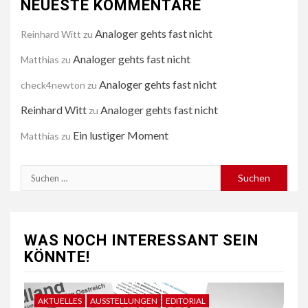
NEUESTE KOMMENTARE
Analoger gehts fast nicht
Reinhard Witt
zu
Analoger gehts fast nicht
Matthias
zu
Analoger gehts fast nicht
check4newton
zu
Reinhard Witt
Analoger gehts fast nicht
zu
Ein lustiger Moment
Matthias
zu
Suchen
nach:
WAS NOCH INTERESSANT SEIN
KÖNNTE!
AKTUELLES
AUSSTELLUNGEN
EDITORIAL