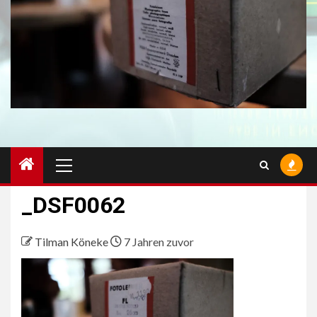
Primäres
Menü
_DSF0062
Tilman Köneke
7 Jahren zuvor