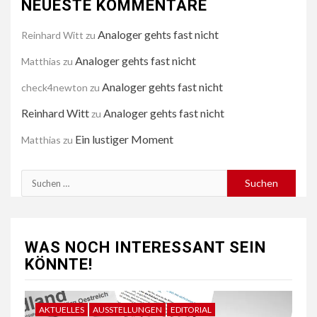
NEUESTE KOMMENTARE
Analoger gehts fast nicht
Reinhard Witt
zu
Analoger gehts fast nicht
Matthias
zu
Analoger gehts fast nicht
check4newton
zu
Reinhard Witt
Analoger gehts fast nicht
zu
Ein lustiger Moment
Matthias
zu
Suchen
nach:
WAS NOCH INTERESSANT SEIN
KÖNNTE!
AKTUELLES
AUSSTELLUNGEN
EDITORIAL