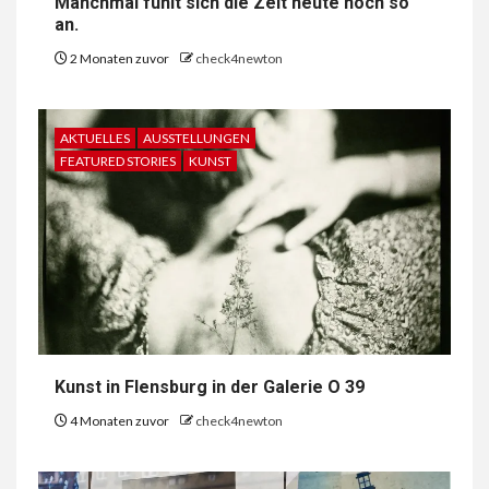
Manchmal fühlt sich die Zeit heute noch so
an.
2 Monaten zuvor
check4newton
AKTUELLES
AUSSTELLUNGEN
FEATURED STORIES
KUNST
Kunst in Flensburg in der Galerie O 39
4 Monaten zuvor
check4newton