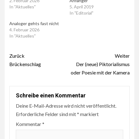
2. Februar 2026
Anfänger
In "Aktuelles"
5. April 2019
In "Editorial"
Analoger gehts fast nicht
4. Februar 2026
In "Aktuelles"
Beitragsnavigation
Zurück
Weiter
Brückenschlag
Der (neue) Piktorialismus
oder Poesie mit der Kamera
Schreibe einen Kommentar
Deine E-Mail-Adresse wird nicht veröffentlicht.
Erforderliche Felder sind mit
*
markiert
Kommentar
*