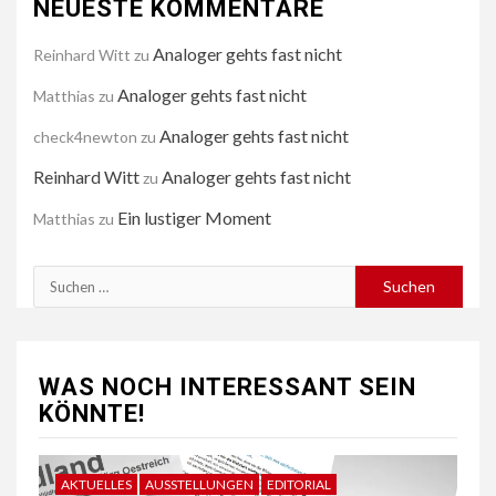
NEUESTE KOMMENTARE
Analoger gehts fast nicht
Reinhard Witt
zu
Analoger gehts fast nicht
Matthias
zu
Analoger gehts fast nicht
check4newton
zu
Reinhard Witt
Analoger gehts fast nicht
zu
Ein lustiger Moment
Matthias
zu
Suchen
nach:
WAS NOCH INTERESSANT SEIN
KÖNNTE!
AKTUELLES
AUSSTELLUNGEN
EDITORIAL