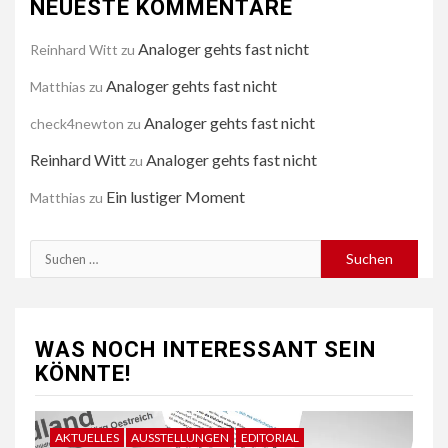
NEUESTE KOMMENTARE
Analoger gehts fast nicht
Reinhard Witt
zu
Analoger gehts fast nicht
Matthias
zu
Analoger gehts fast nicht
check4newton
zu
Reinhard Witt
Analoger gehts fast nicht
zu
Ein lustiger Moment
Matthias
zu
Suchen
nach:
WAS NOCH INTERESSANT SEIN
KÖNNTE!
AKTUELLES
AUSSTELLUNGEN
EDITORIAL